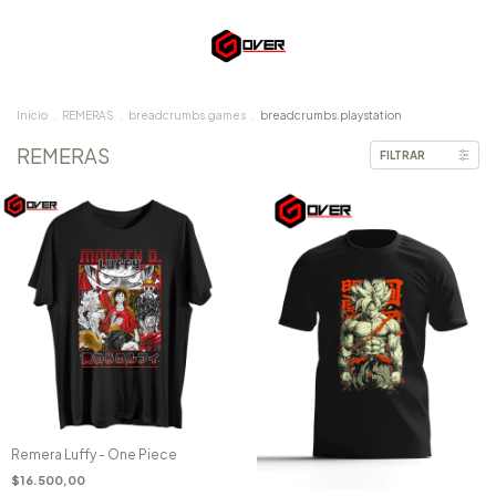
Inicio
.
REMERAS
.
breadcrumbs.games
.
breadcrumbs.playstation
REMERAS
FILTRAR
Remera Luffy - One Piece
$16.500,00