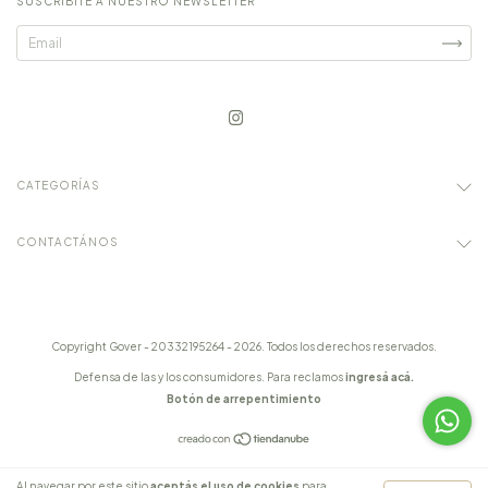
SUSCRIBITE A NUESTRO NEWSLETTER
CATEGORÍAS
CONTACTÁNOS
Copyright Gover - 20332195264 - 2026. Todos los derechos reservados.
Defensa de las y los consumidores. Para reclamos
ingresá acá.
Botón de arrepentimiento
Al navegar por este sitio
aceptás el uso de cookies
para