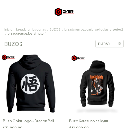
Inicio
.
breadcrumbs.gorras
.
BUZOS
.
breadcrumbs.comic-peliculas-y-series2
.
breadcrumbs.los-simpson1
BUZOS
FILTRAR
Buzo Goku Logo - Dragon Ball
Buzo Karasuno haikyuu
$31.000,00
$31.000,00