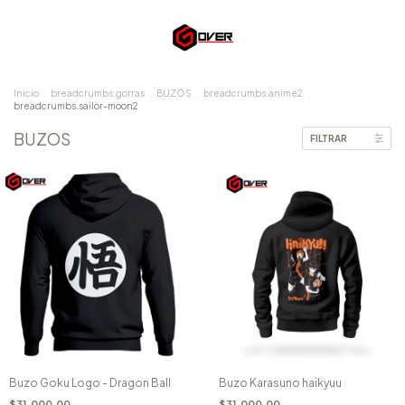
Inicio
.
breadcrumbs.gorras
.
BUZOS
.
breadcrumbs.anime2
.
breadcrumbs.sailor-moon2
BUZOS
FILTRAR
Buzo Goku Logo - Dragon Ball
Buzo Karasuno haikyuu
$31.000,00
$31.000,00