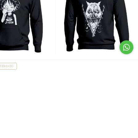
o - One Piece
Buzo Inosuke - Demon Slayer
TENDIDO
$31.000,00