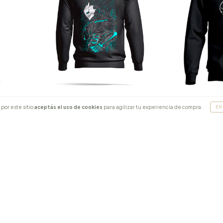
Buzo Kaiju 8 Mod 2
Buzo Luffy Ded
por este sitio
aceptás el uso de cookies
para agilizar tu experiencia de compra.
EN
$31.000,00
$31.000,00