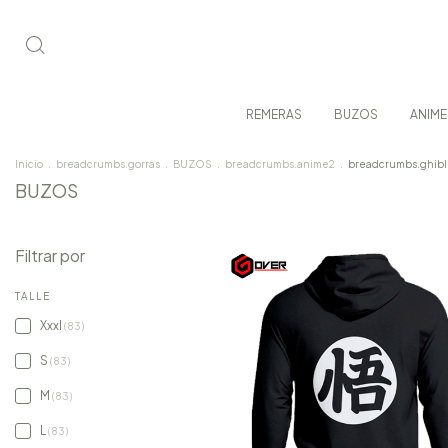
REMERAS
BUZOS
ANIME
Inicio
.
breadcrumbs.gorras
.
BUZOS
.
breadcrumbs.anime2
.
breadcrumbs.ghibl
BUZOS
Filtrar por
TALLE
Xxxl
(83)
S
(83)
M
(83)
L
(83)