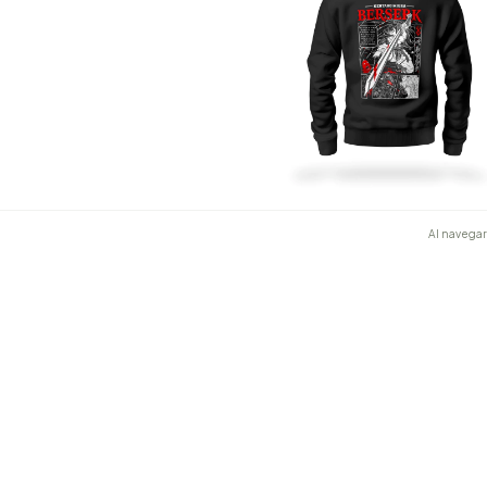
Buzo Guts Berserk 2
Al navegar 
$31.000,00