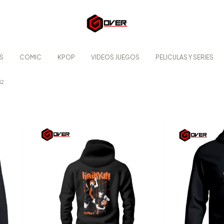
S
COMIC
KPOP
VIDEOS JUEGOS
PELICULAS Y SERIES
i2