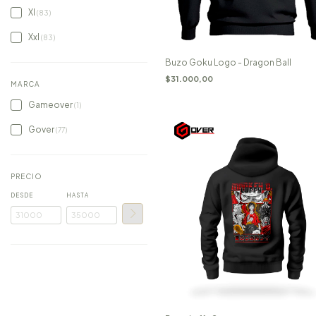
Xl
(83)
Xxl
(83)
Buzo Goku Logo - Dragon Ball
$31.000,00
MARCA
Gameover
(1)
Gover
(77)
PRECIO
DESDE
HASTA