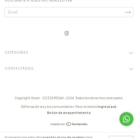
SUSCRIBITE A NUESTRO NEWSLETTER
CATEGORÍAS
CONTACTÁNOS
Copyright Gover - 20332195264 - 2026. Todos los derechos reservados.
Defensa de las y los consumidores. Para reclamos
ingresá acá.
Botón de arrepentimiento
Al navegar por este sitio
aceptás el uso de cookies
para