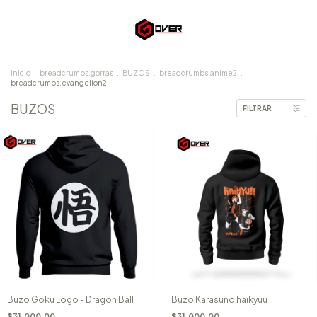
Inicio
.
breadcrumbs.gorras
.
BUZOS
.
breadcrumbs.anime2
.
breadcrumbs.evangelion2
BUZOS
FILTRAR
Buzo Goku Logo - Dragon Ball
Buzo Karasuno haikyuu
$31.000,00
$31.000,00