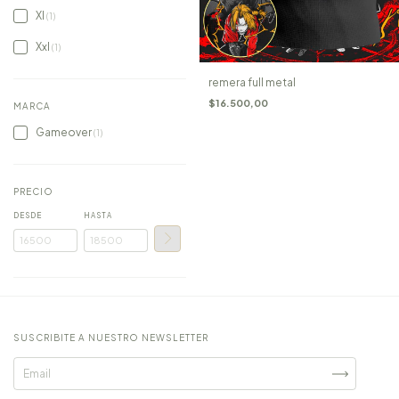
Xl
(1)
Xxl
(1)
remera full metal
$16.500,00
MARCA
Gameover
(1)
PRECIO
DESDE
HASTA
SUSCRIBITE A NUESTRO NEWSLETTER