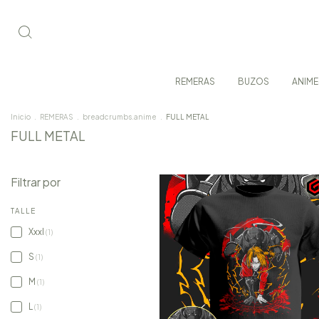
REMERAS
BUZOS
ANIME
Inicio
.
REMERAS
.
breadcrumbs.anime
.
FULL METAL
FULL METAL
Filtrar por
TALLE
Xxxl
(1)
S
(1)
M
(1)
L
(1)