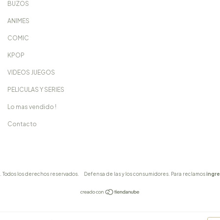
BUZOS
ANIMES
COMIC
KPOP
VIDEOS JUEGOS
PELICULAS Y SERIES
Lo mas vendido !
Contacto
 Todos los derechos reservados.
Defensa de las y los consumidores. Para reclamos
ingre