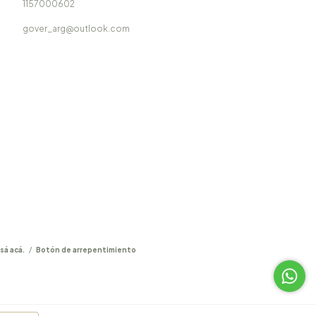
1157000602
gover_arg@outlook.com
sá acá.
/
Botón de arrepentimiento